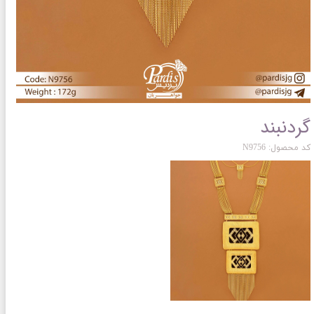
گردنبند
کد محصول: N9756