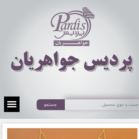
​​​​پردیس جواهریان
جستجو