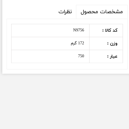
نظرات
مشخصات محصول
کد کالا :
N9756
وزن :
172 گرم
عیار :
750