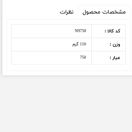
نظرات
مشخصات محصول
کد کالا :
N9750
وزن :
110 گرم
عیار :
750