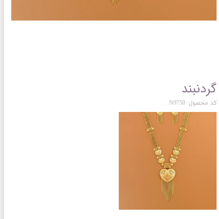
گردنبند
کد محصول: N9750