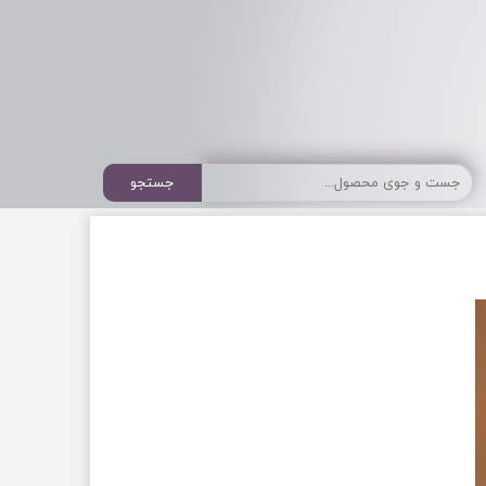
جستجو