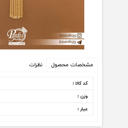
نظرات
مشخصات محصول
کد کالا :
وزن :
عیار :