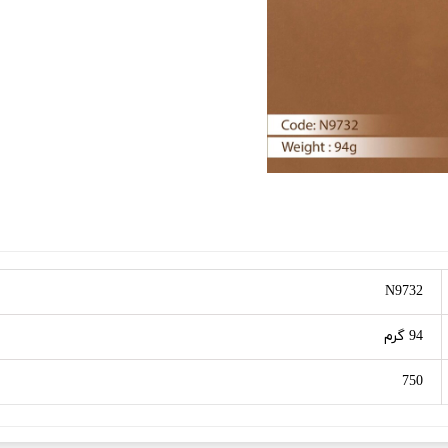
N9732
94 گرم
750