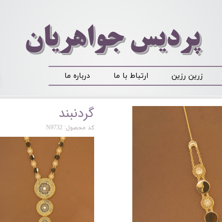
​​​​پردیس جواهریان
زرین رزین
ارتباط با ما
درباره ما
گردنبند
کد محصول: N9732