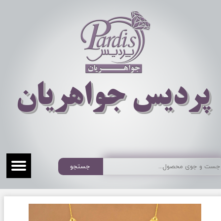
​​​​پردیس جواهریان
جستجو