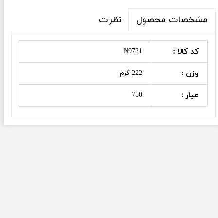
نظرات
مشخصات محصول
کد کالا :
N9721
وزن :
222 گرم
عیار :
750