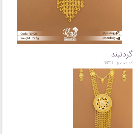
گردنبند
کد محصول: N9721