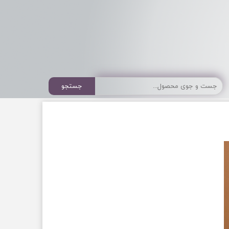
جستجو