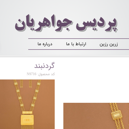
​​​​پردیس جواهریان
زرین رزین
ارتباط با ما
درباره ما
گردنبند
کد محصول: N9716