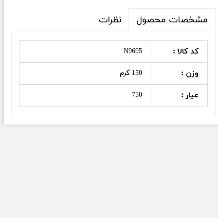
نظرات
مشخصات محصول
کد کالا :
N9695
وزن :
150 گرم
عیار :
750