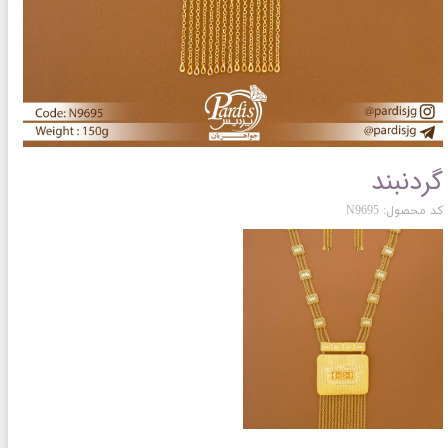
گردنبند
کد محصول: N9695