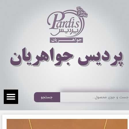
​​​​پردیس جواهریان
جستجو