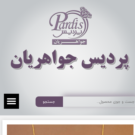
​​​​پردیس جواهریان
جستجو