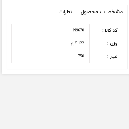
نظرات
مشخصات محصول
کد کالا :
N9670
وزن :
122 گرم
عیار :
750