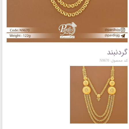
گردنبند
کد محصول: N9670