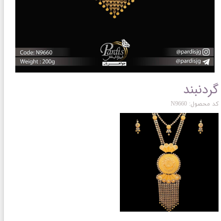
گردنبند
کد محصول: N9660