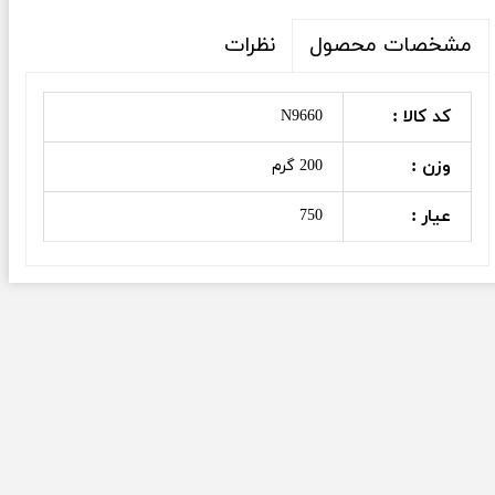
نظرات
مشخصات محصول
کد کالا :
N9660
وزن :
200 گرم
عیار :
750