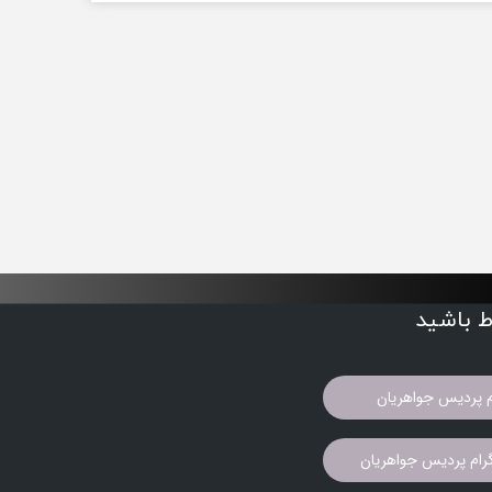
اط باشید
م پردیس جواهریان
ام پردیس جواهریان