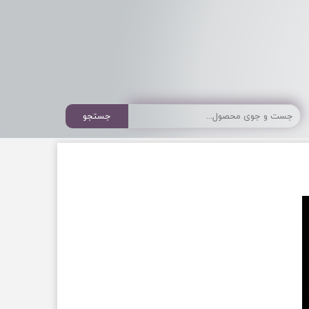
جستجو