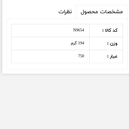
نظرات
مشخصات محصول
کد کالا :
N9654
وزن :
194 گرم
عیار :
750