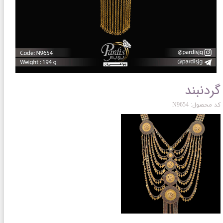
گردنبند
کد محصول: N9654