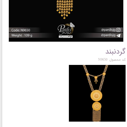
گردنبند
کد محصول: N9650