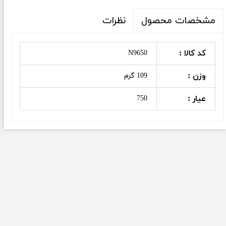
نظرات
مشخصات محصول
کد کالا :
N9650
وزن :
109 گرم
عیار :
750