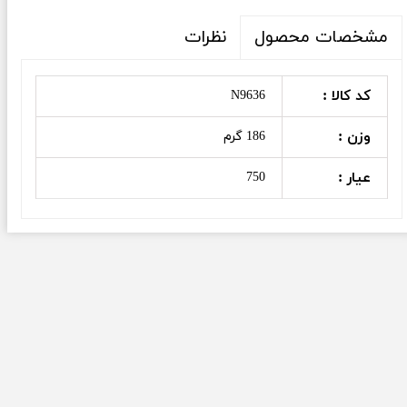
نظرات
مشخصات محصول
کد کالا :
N9636
وزن :
186 گرم
عیار :
750