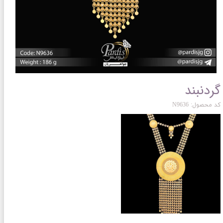
گردنبند
کد محصول: N9636