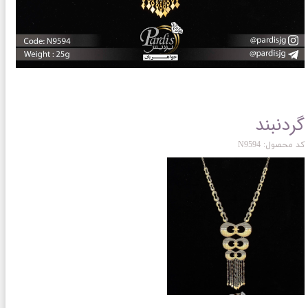
گردنبند
کد محصول: N9594