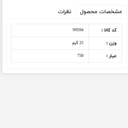
نظرات
مشخصات محصول
کد کالا :
N9594
وزن :
25 گرم
عیار :
750