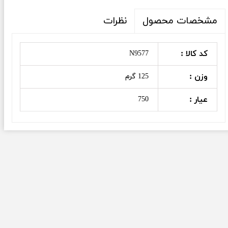
نظرات
مشخصات محصول
کد کالا :
N9577
وزن :
125 گرم
عیار :
750