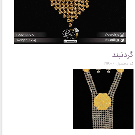
گردنبند
کد محصول: N9577