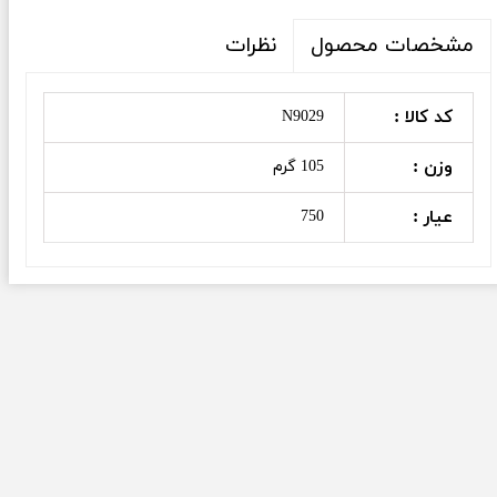
نظرات
مشخصات محصول
کد کالا :
N9029
وزن :
105 گرم
عیار :
750