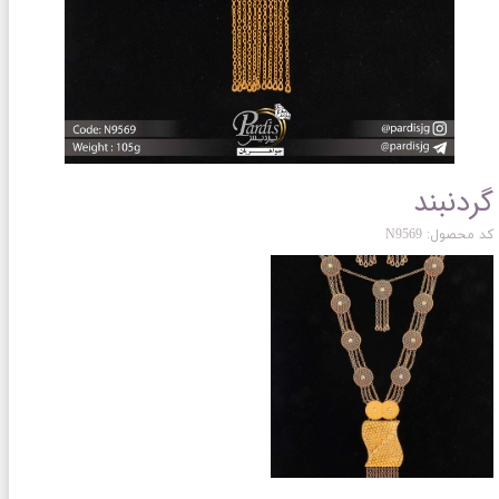
گردنبند
کد محصول: N9569