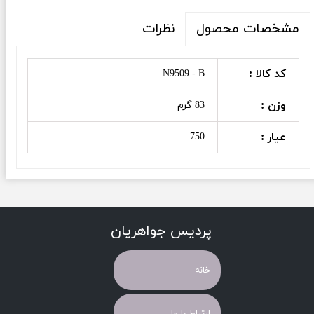
نظرات
مشخصات محصول
کد کالا :
N9509 - B
وزن :
83 گرم
عیار :
750
پردیس جواهریان
خانه