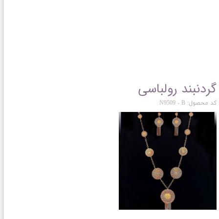
گردنبند رولباسی
کد محصول: N9509 - B