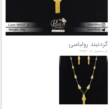
گردنبند رولباسی
کد محصول: N9507 - B