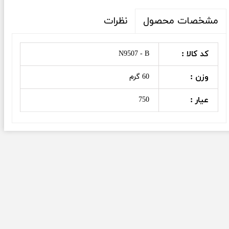
نظرات
مشخصات محصول
کد کالا :
N9507 - B
وزن :
60 گرم
عیار :
750