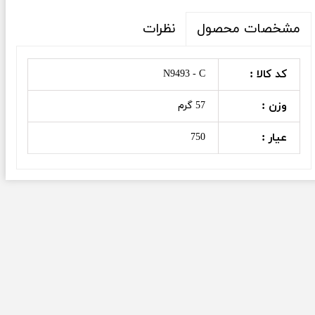
نظرات
مشخصات محصول
کد کالا :
N9493 - C
وزن :
57 گرم
عیار :
750