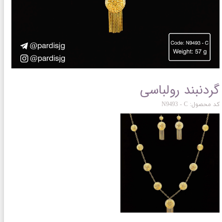
گردنبند رولباسی
کد محصول: N9493 - C