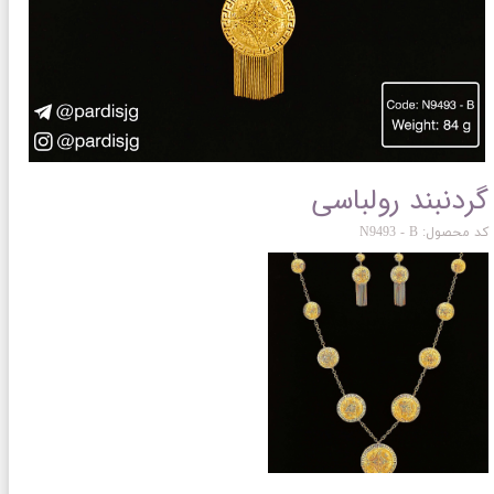
گردنبند رولباسی
کد محصول: N9493 - B