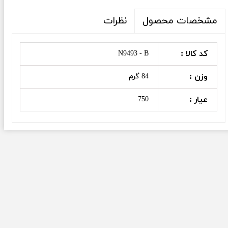
نظرات
مشخصات محصول
کد کالا :
N9493 - B
وزن :
84 گرم
عیار :
750