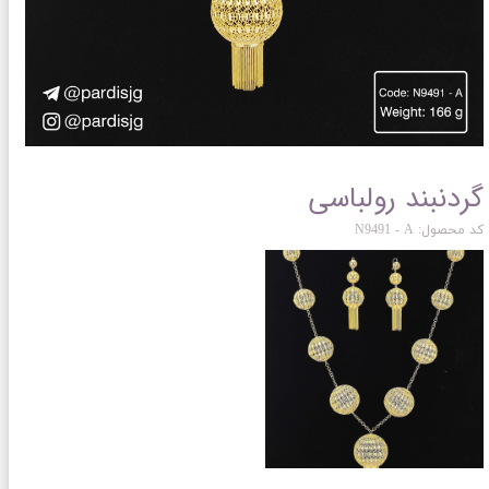
گردنبند رولباسی
کد محصول: N9491 - A