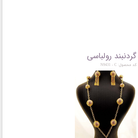
گردنبند رولباسی
کد محصول: N9431 - C