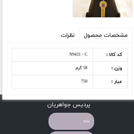
نظرات
مشخصات محصول
کد کالا :
N9431 - C
وزن :
58 گرم
عیار :
750
پردیس جواهریان
خانه