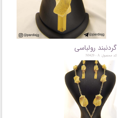
گردنبند رولباسی
کد محصول: N9429 - A