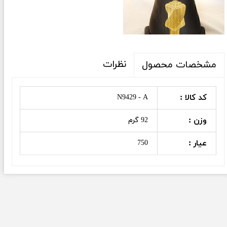
نظرات
مشخصات محصول
کد کالا :
N9429 - A
وزن :
92 گرم
عیار :
750