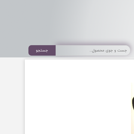
جستجو