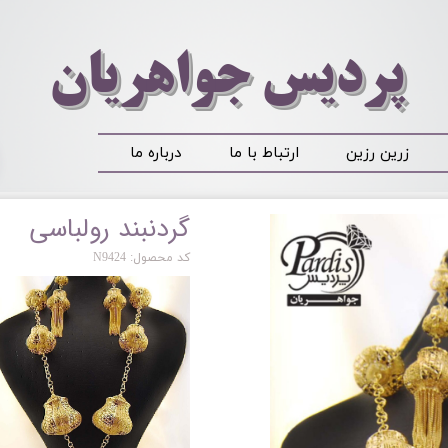
​​​​پردیس جواهریان
زرین رزین
ارتباط با ما
درباره ما
گردنبند رولباسی
کد محصول: N9424