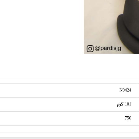
N9424
101 گرم
750