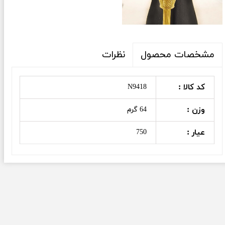
نظرات
مشخصات محصول
کد کالا :
N9418
وزن :
64 گرم
عیار :
750