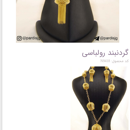
گردنبند رولباسی
کد محصول: N9418