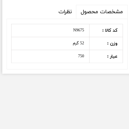
نظرات
مشخصات محصول
کد کالا :
N9675
وزن :
52 گرم
عیار :
750