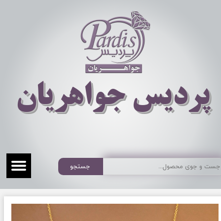
​​​​پردیس جواهریان
جستجو