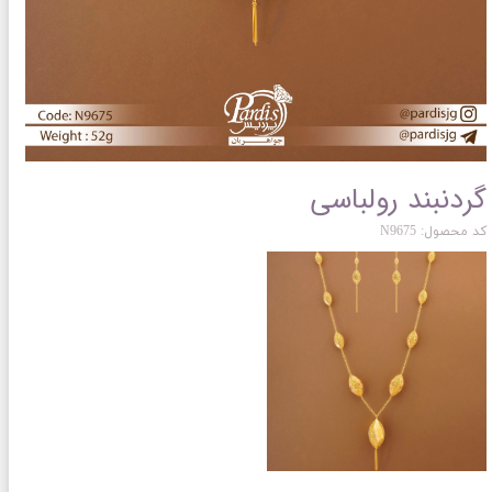
گردنبند رولباسی
کد محصول: N9675