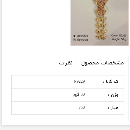
نظرات
مشخصات محصول
کد کالا :
N9229
وزن :
30 گرم
عیار :
750