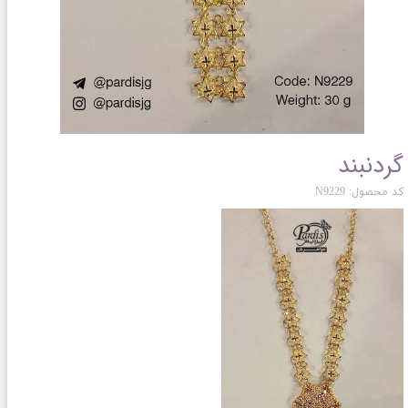
گردنبند
کد محصول: N9229