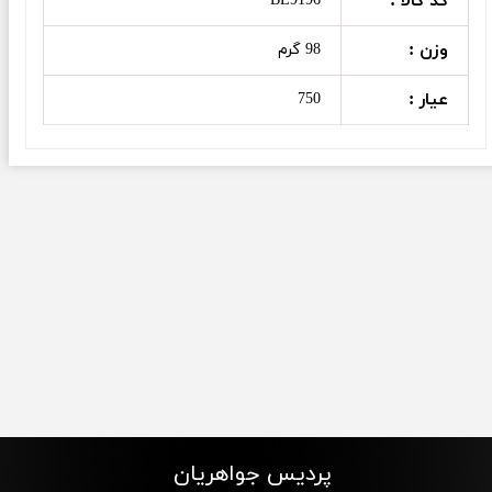
کد کالا :
BE9196
وزن :
98 گرم
عیار :
750
پردیس جواهریان