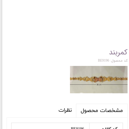
کمربند
کد محصول: BE9196
نظرات
مشخصات محصول