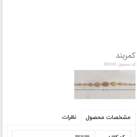
کمربند
کد محصول: BE9189
نظرات
مشخصات محصول