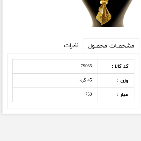
نظرات
مشخصات محصول
کد کالا :
7S065
وزن :
45 گرم
عیار :
750