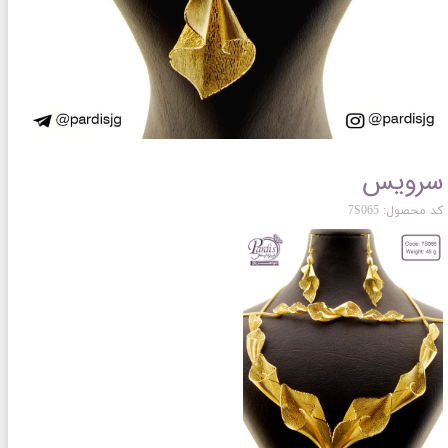
سرویس
کد محصول: 7S065