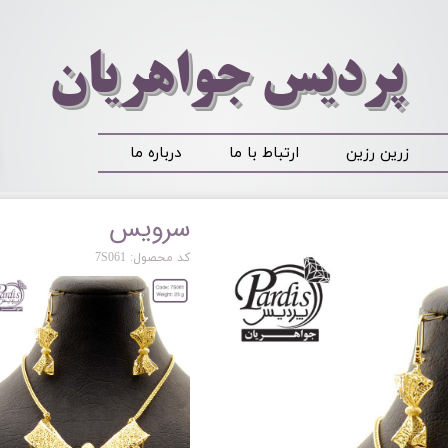
​​​​پردیس جواهریان
زرین رزین
ارتباط با ما
درباره ما
سرویس
کد محصول: 7S061