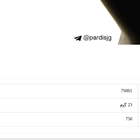
7S061
23 گرم
750