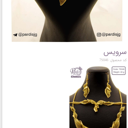
سرویس
کد محصول: 7S046