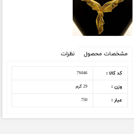
نظرات
مشخصات محصول
کد کالا :
7S046
وزن :
29 گرم
عیار :
750