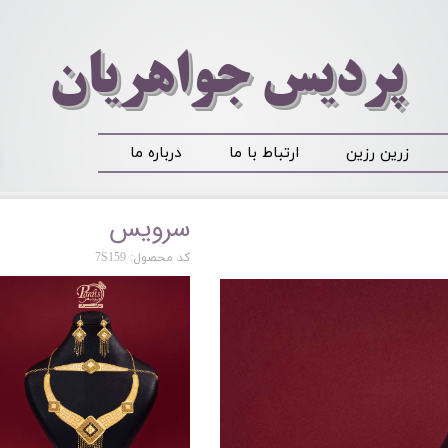
​​​​پردیس جواهریان
زرین رزین
ارتباط با ما
درباره ما
سرویس
کد محصول: 7S159