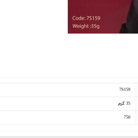
7S159
35 گرم
750