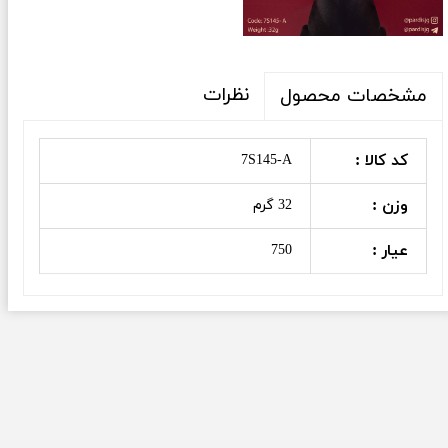
نظرات
مشخصات محصول
کد کالا :
7S145-A
وزن :
32 گرم
عیار :
750