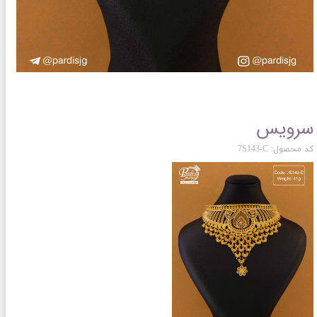
سرویس
کد محصول: 7S143-C