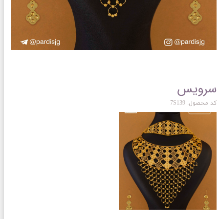
سرویس
کد محصول: 7S139