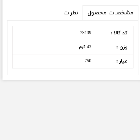
نظرات
مشخصات محصول
کد کالا :
7S139
وزن :
43 گرم
عیار :
750