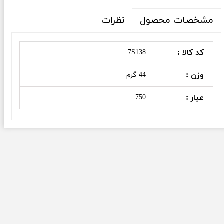
نظرات
مشخصات محصول
کد کالا :
7S138
وزن :
44 گرم
عیار :
750