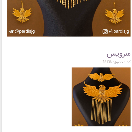
سرویس
کد محصول: 7S138