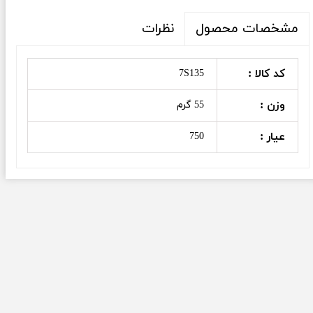
نظرات
مشخصات محصول
کد کالا :
7S135
وزن :
55 گرم
عیار :
750