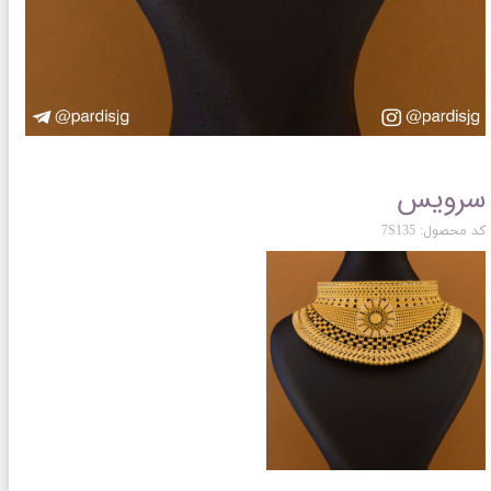
سرویس
کد محصول: 7S135