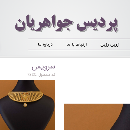
​​​​پردیس جواهریان
زرین رزین
ارتباط با ما
درباره ما
سرویس
کد محصول: 7S132