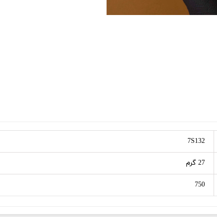
7S132
27 گرم
750