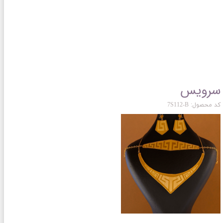
سرویس
کد محصول: 7S112-B