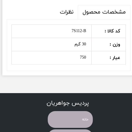
نظرات
مشخصات محصول
کد کالا :
7S112-B
وزن :
30 گرم
عیار :
750
پردیس جواهریان
خانه