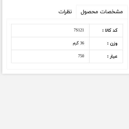
نظرات
مشخصات محصول
کد کالا :
7S121
وزن :
36 گرم
عیار :
750