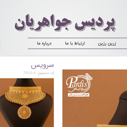
​​​​پردیس جواهریان
زرین رزین
ارتباط با ما
درباره ما
سرویس
کد محصول: 7S113-A