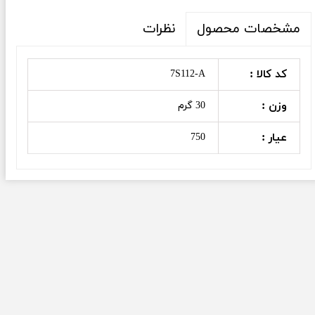
نظرات
مشخصات محصول
کد کالا :
7S112-A
وزن :
30 گرم
عیار :
750