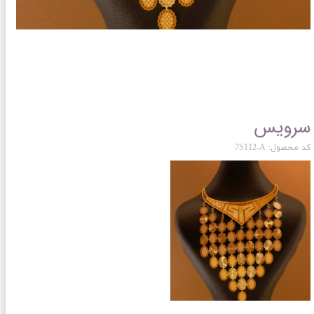
سرویس
کد محصول: 7S112-A