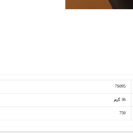
7S095
36 گرم
750