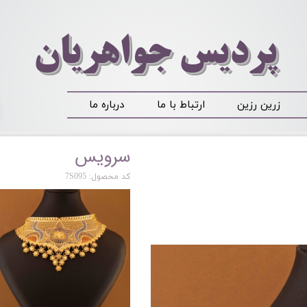
​​​​پردیس جواهریان
زرین رزین
ارتباط با ما
درباره ما
سرویس
کد محصول: 7S095