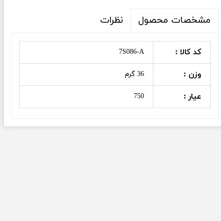
نظرات
مشخصات محصول
کد کالا :
7S086-A
وزن :
36 گرم
عیار :
750