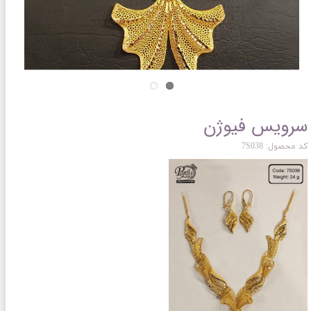
سرویس فیوژن
کد محصول: 7S038