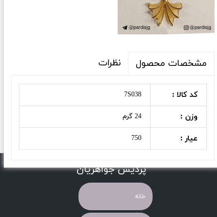
نظرات
مشخصات محصول
کد کالا :
7S038
وزن :
24 گرم
عیار :
750
پردیس جواهریان
خانه