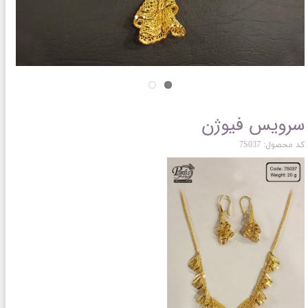
سرویس فیوژن
کد محصول: 7S037