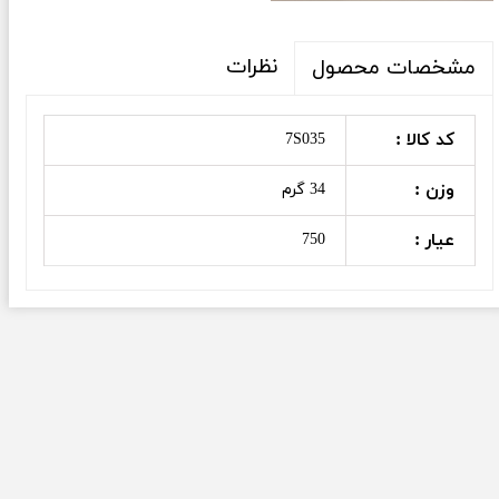
نظرات
مشخصات محصول
کد کالا :
7S035
وزن :
34 گرم
عیار :
750