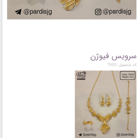
سرویس فیوژن
کد محصول: 7S035