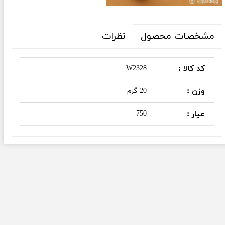
نظرات
مشخصات محصول
کد کالا :
W2328
وزن :
20 گرم
عیار :
750