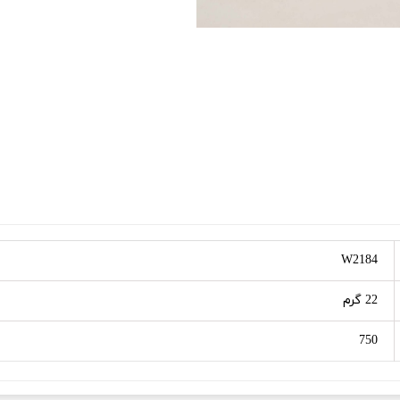
W2184
22 گرم
750