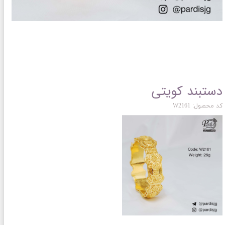
دستبند کویتی
کد محصول: W2161