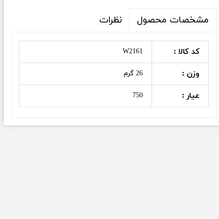
نظرات
مشخصات محصول
کد کالا :
W2161
وزن :
26 گرم
عیار :
750